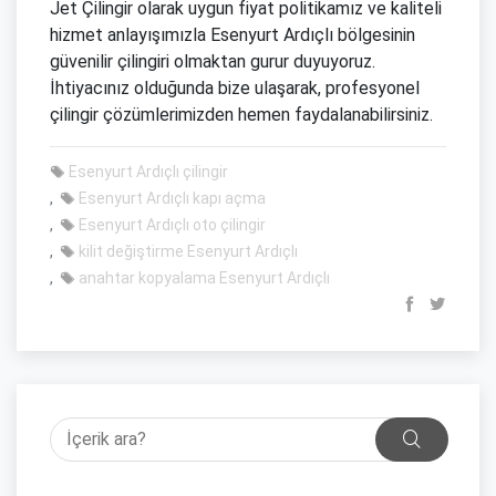
Jet Çilingir olarak uygun fiyat politikamız ve kaliteli
hizmet anlayışımızla Esenyurt Ardıçlı bölgesinin
güvenilir çilingiri olmaktan gurur duyuyoruz.
İhtiyacınız olduğunda bize ulaşarak, profesyonel
çilingir çözümlerimizden hemen faydalanabilirsiniz.
Esenyurt Ardıçlı çilingir
Esenyurt Ardıçlı kapı açma
Esenyurt Ardıçlı oto çilingir
kilit değiştirme Esenyurt Ardıçlı
anahtar kopyalama Esenyurt Ardıçlı