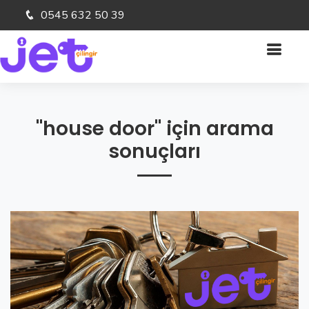
0545 632 50 39
"house door" için arama
sonuçları