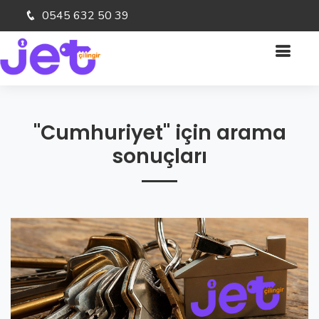
0545 632 50 39
"Cumhuriyet" için arama
sonuçları