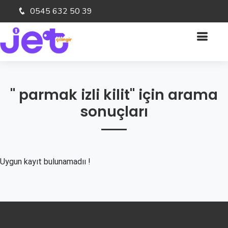
0545 632 50 39
" parmak izli kilit" için arama
sonuçları
Uygun kayıt bulunamadıı !