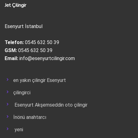
Jet Çilingir
Esenyurt İstanbul
Telefon:
0545 632 50 39
GSM:
0545 632 50 39
Email:
info@esenyurtcilingir.com
en yakın çilingir Esenyurt
çilingirci
Esenyurt Akşemseddin oto çilingir
İnönü anahtarcı
yeni