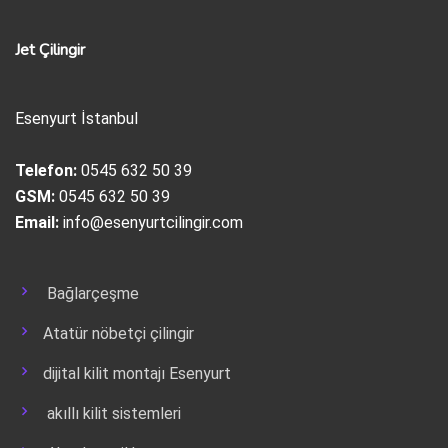
Jet Çilingir
Esenyurt İstanbul
Telefon:
0545 632 50 39
GSM:
0545 632 50 39
Email:
info@esenyurtcilingir.com
Bağlarçeşme
Atatür nöbetçi çilingir
dijital kilit montajı Esenyurt
akıllı kilit sistemleri