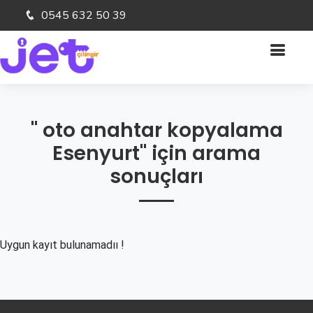
0545 632 50 39
" oto anahtar kopyalama
Esenyurt" için arama
sonuçları
Uygun kayıt bulunamadıı !