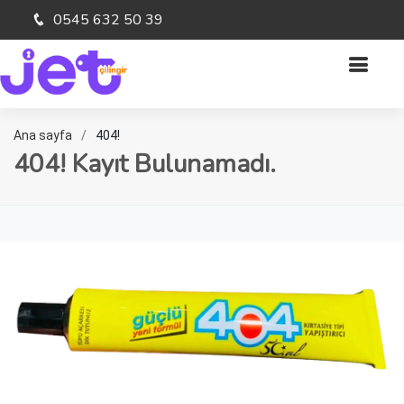
0545 632 50 39
Ana sayfa
404!
404! Kayıt Bulunamadı.